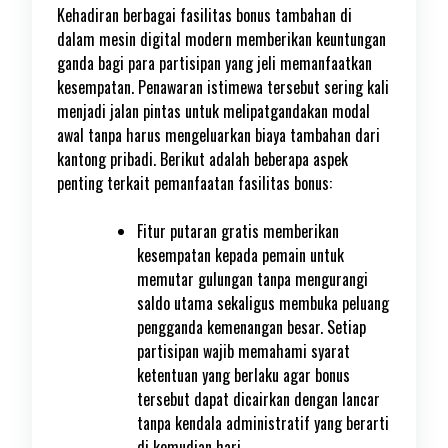
Kehadiran berbagai fasilitas bonus tambahan di
dalam mesin digital modern memberikan keuntungan
ganda bagi para partisipan yang jeli memanfaatkan
kesempatan. Penawaran istimewa tersebut sering kali
menjadi jalan pintas untuk melipatgandakan modal
awal tanpa harus mengeluarkan biaya tambahan dari
kantong pribadi. Berikut adalah beberapa aspek
penting terkait pemanfaatan fasilitas bonus:
Fitur putaran gratis memberikan
kesempatan kepada pemain untuk
memutar gulungan tanpa mengurangi
saldo utama sekaligus membuka peluang
pengganda kemenangan besar. Setiap
partisipan wajib memahami syarat
ketentuan yang berlaku agar bonus
tersebut dapat dicairkan dengan lancar
tanpa kendala administratif yang berarti
di kemudian hari.