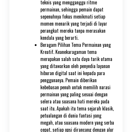
teknis yang mengganggu ritme
permainan, sehingga pemain dapat
sepenuhnya fokus menikmati setiap
momen menarik yang terjadi di layar
perangkat mereka tanpa merasakan
kendala yang berarti.
Beragam Pilihan Tema Permainan yang
Kreatif. Keanekaragaman tema
merupakan salah satu daya tarik utama
yang ditawarkan oleh penyedia layanan
hiburan digital saat ini kepada para
penggunanya. Pemain diberikan
kebebasan penuh untuk memilih narasi
permainan yang paling sesuai dengan
selera atau suasana hati mereka pada
saat itu. Apakah itu tema sejarah klasik,
petualangan di dunia fantasi yang
megah, atau suasana modern yang serba
cepat, setiap opsi dirancang dengan alur