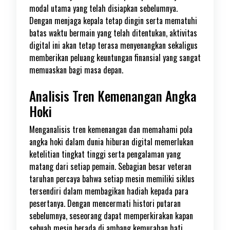
modal utama yang telah disiapkan sebelumnya.
Dengan menjaga kepala tetap dingin serta mematuhi
batas waktu bermain yang telah ditentukan, aktivitas
digital ini akan tetap terasa menyenangkan sekaligus
memberikan peluang keuntungan finansial yang sangat
memuaskan bagi masa depan.
Analisis Tren Kemenangan Angka
Hoki
Menganalisis tren kemenangan dan memahami pola
angka hoki dalam dunia hiburan digital memerlukan
ketelitian tingkat tinggi serta pengalaman yang
matang dari setiap pemain. Sebagian besar veteran
taruhan percaya bahwa setiap mesin memiliki siklus
tersendiri dalam membagikan hadiah kepada para
pesertanya. Dengan mencermati histori putaran
sebelumnya, seseorang dapat memperkirakan kapan
sebuah mesin berada di ambang kemurahan hati.