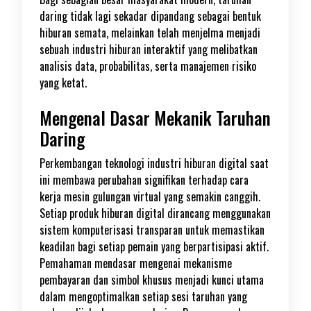
daring tidak lagi sekadar dipandang sebagai bentuk
hiburan semata, melainkan telah menjelma menjadi
sebuah industri hiburan interaktif yang melibatkan
analisis data, probabilitas, serta manajemen risiko
yang ketat.
Mengenal Dasar Mekanik Taruhan
Daring
Perkembangan teknologi industri hiburan digital saat
ini membawa perubahan signifikan terhadap cara
kerja mesin gulungan virtual yang semakin canggih.
Setiap produk hiburan digital dirancang menggunakan
sistem komputerisasi transparan untuk memastikan
keadilan bagi setiap pemain yang berpartisipasi aktif.
Pemahaman mendasar mengenai mekanisme
pembayaran dan simbol khusus menjadi kunci utama
dalam mengoptimalkan setiap sesi taruhan yang