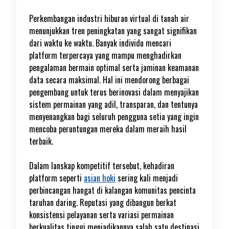
Perkembangan industri hiburan virtual di tanah air
menunjukkan tren peningkatan yang sangat signifikan
dari waktu ke waktu. Banyak individu mencari
platform terpercaya yang mampu menghadirkan
pengalaman bermain optimal serta jaminan keamanan
data secara maksimal. Hal ini mendorong berbagai
pengembang untuk terus berinovasi dalam menyajikan
sistem permainan yang adil, transparan, dan tentunya
menyenangkan bagi seluruh pengguna setia yang ingin
mencoba peruntungan mereka dalam meraih hasil
terbaik.
Dalam lanskap kompetitif tersebut, kehadiran
platform seperti
asian hoki
sering kali menjadi
perbincangan hangat di kalangan komunitas pencinta
taruhan daring. Reputasi yang dibangun berkat
konsistensi pelayanan serta variasi permainan
berkualitas tinggi menjadikannya salah satu destinasi