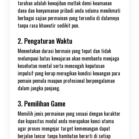
taruhan adalah kewajiban mutlak demi keamanan
dana dan kenyamanan pribadi anda selama menikmati
berbagai sajian permainan yang tersedia di dalamnya
tanpa rasa khawatir sedikit pun.
2. Pengaturan Waktu
Menentukan durasi bermain yang tepat dan tidak
melampaui batas kewajaran akan membantu menjaga
kesehatan mental serta mencegah keputusan
impulsif yang kerap merugikan kondisi keuangan para
pemain pemula maupun profesional berpengalaman
dalam jangka panjang.
3. Pemilihan Game
Memilih jenis permainan yang sesuai dengan karakter
dan kapasitas modal anda merupakan kunci utama
agar proses mengejar target kemenangan dapat
berjalan lancar tanpa hambatan berarti di setiap