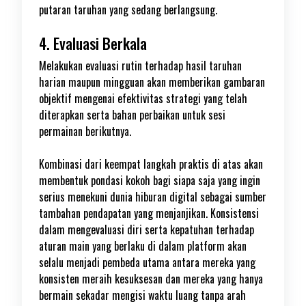
putaran taruhan yang sedang berlangsung.
4. Evaluasi Berkala
Melakukan evaluasi rutin terhadap hasil taruhan
harian maupun mingguan akan memberikan gambaran
objektif mengenai efektivitas strategi yang telah
diterapkan serta bahan perbaikan untuk sesi
permainan berikutnya.
Kombinasi dari keempat langkah praktis di atas akan
membentuk pondasi kokoh bagi siapa saja yang ingin
serius menekuni dunia hiburan digital sebagai sumber
tambahan pendapatan yang menjanjikan. Konsistensi
dalam mengevaluasi diri serta kepatuhan terhadap
aturan main yang berlaku di dalam platform akan
selalu menjadi pembeda utama antara mereka yang
konsisten meraih kesuksesan dan mereka yang hanya
bermain sekadar mengisi waktu luang tanpa arah