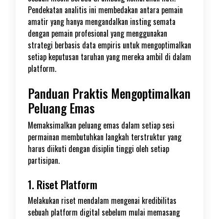
Pendekatan analitis ini membedakan antara pemain
amatir yang hanya mengandalkan insting semata
dengan pemain profesional yang menggunakan
strategi berbasis data empiris untuk mengoptimalkan
setiap keputusan taruhan yang mereka ambil di dalam
platform.
Panduan Praktis Mengoptimalkan
Peluang Emas
Memaksimalkan peluang emas dalam setiap sesi
permainan membutuhkan langkah terstruktur yang
harus diikuti dengan disiplin tinggi oleh setiap
partisipan.
1. Riset Platform
Melakukan riset mendalam mengenai kredibilitas
sebuah platform digital sebelum mulai memasang