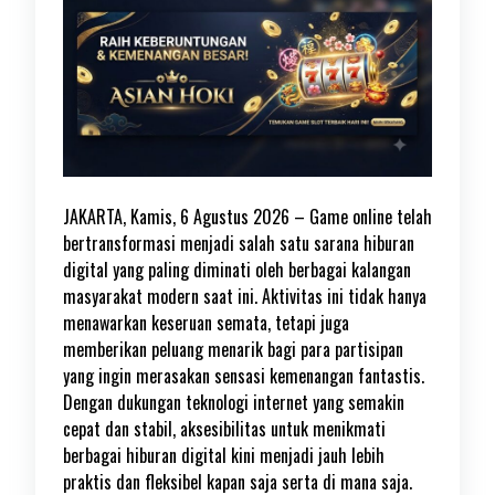
JAKARTA, Kamis, 6 Agustus 2026 – Game online telah
bertransformasi menjadi salah satu sarana hiburan
digital yang paling diminati oleh berbagai kalangan
masyarakat modern saat ini. Aktivitas ini tidak hanya
menawarkan keseruan semata, tetapi juga
memberikan peluang menarik bagi para partisipan
yang ingin merasakan sensasi kemenangan fantastis.
Dengan dukungan teknologi internet yang semakin
cepat dan stabil, aksesibilitas untuk menikmati
berbagai hiburan digital kini menjadi jauh lebih
praktis dan fleksibel kapan saja serta di mana saja.