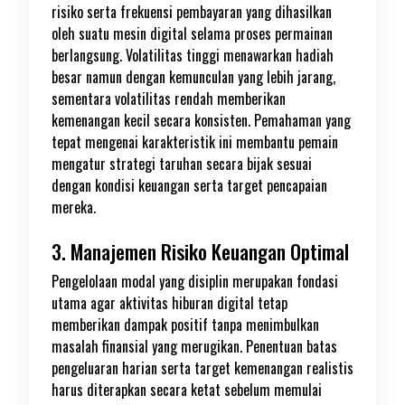
risiko serta frekuensi pembayaran yang dihasilkan
oleh suatu mesin digital selama proses permainan
berlangsung. Volatilitas tinggi menawarkan hadiah
besar namun dengan kemunculan yang lebih jarang,
sementara volatilitas rendah memberikan
kemenangan kecil secara konsisten. Pemahaman yang
tepat mengenai karakteristik ini membantu pemain
mengatur strategi taruhan secara bijak sesuai
dengan kondisi keuangan serta target pencapaian
mereka.
3. Manajemen Risiko Keuangan Optimal
Pengelolaan modal yang disiplin merupakan fondasi
utama agar aktivitas hiburan digital tetap
memberikan dampak positif tanpa menimbulkan
masalah finansial yang merugikan. Penentuan batas
pengeluaran harian serta target kemenangan realistis
harus diterapkan secara ketat sebelum memulai